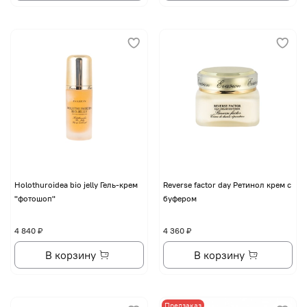
Holothuroidea bio jelly Гель-крем
Reverse factor day Ретинол крем с
"фотошоп"
буфером
4 840 ₽
4 360 ₽
В корзину
В корзину
Предзаказ