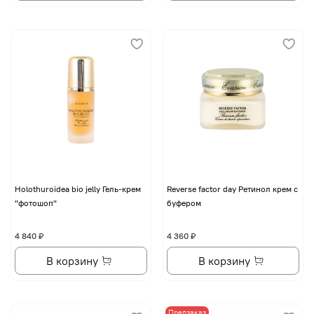
Holothuroidea bio jelly Гель-крем
Reverse factor day Ретинол крем с
"фотошоп"
буфером
4 840 ₽
4 360 ₽
В корзину
В корзину
Предзаказ