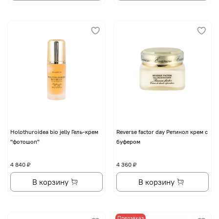
Holothuroidea bio jelly Гель-крем
Reverse factor day Ретинол крем с
"фотошоп"
буфером
4 840 ₽
4 360 ₽
В корзину
В корзину
Предзаказ