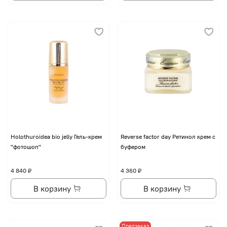
Holothuroidea bio jelly Гель-крем
Reverse factor day Ретинол крем с
"фотошоп"
буфером
4 840 ₽
4 360 ₽
В корзину
В корзину
Предзаказ