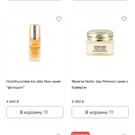
Holothuroidea bio jelly Гель-крем
Reverse factor day Ретинол крем с
"фотошоп"
буфером
4 840 ₽
4 360 ₽
В корзину
В корзину
Предзаказ