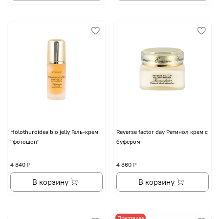
Holothuroidea bio jelly Гель-крем
Reverse factor day Ретинол крем с
"фотошоп"
буфером
4 840 ₽
4 360 ₽
В корзину
В корзину
Предзаказ