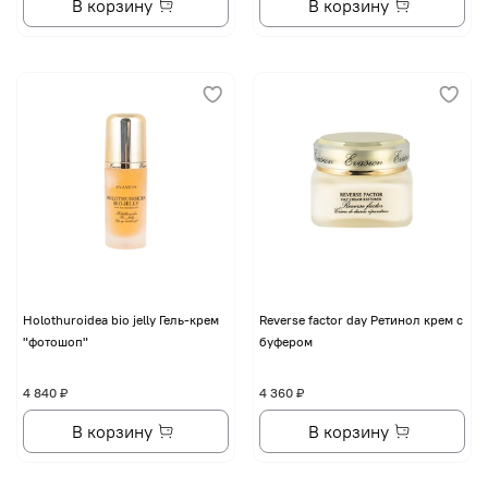
В корзину
В корзину
Holothuroidea bio jelly Гель-крем
Reverse factor day Ретинол крем с
"фотошоп"
буфером
4 840 ₽
4 360 ₽
В корзину
В корзину