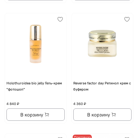
Holothuroidea bio jelly Гель-крем
Reverse factor day Ретинол крем с
"фотошоп"
буфером
4 840 ₽
4 360 ₽
В корзину
В корзину
Предзаказ