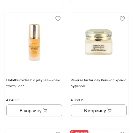
Holothuroidea bio jelly Гель-крем
Reverse factor day Ретинол крем с
"фотошоп"
буфером
4 840 ₽
4 360 ₽
В корзину
В корзину
Предзаказ