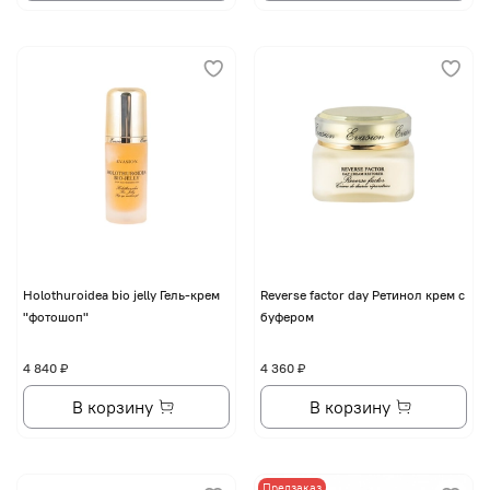
Holothuroidea bio jelly Гель-крем
Reverse factor day Ретинол крем с
"фотошоп"
буфером
4 840 ₽
4 360 ₽
В корзину
В корзину
Предзаказ