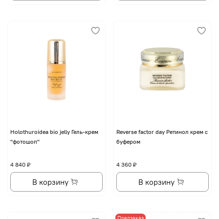
Holothuroidea bio jelly Гель-крем
Reverse factor day Ретинол крем с
"фотошоп"
буфером
4 840 ₽
4 360 ₽
В корзину
В корзину
Предзаказ