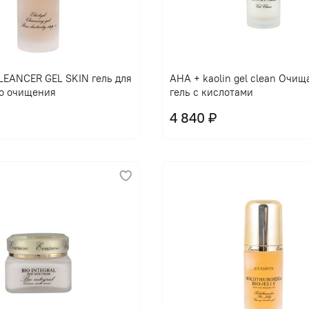
EANCER GEL SKIN гель для
AHA + kaolin gel clean Очи
о очищения
гель с кислотами
4 840 ₽
В корзину
В корзину