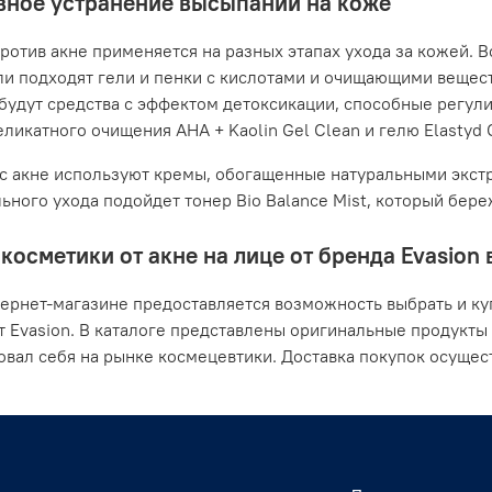
ное устранение высыпаний на коже
ротив акне применяется на разных этапах ухода за кожей. В
ли подходят гели и пенки с кислотами и очищающими вещес
будут средства с эффектом детоксикации, способные регули
ликатного очищения AHA + Kaolin Gel Clean и гелю Elastyd Cl
с акне используют кремы, обогащенные натуральными экстр
ьного ухода подойдет тонер Bio Balance Mist, который бер
косметики от акне на лице от бренда Evasion
ернет-магазине предоставляется возможность выбрать и ку
т Evasion. В каталоге представлены оригинальные продукты
вал себя на рынке космецевтики. Доставка покупок осущес