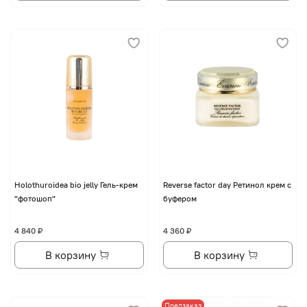
Holothuroidea bio jelly Гель-крем
Reverse factor day Ретинол крем с
"фотошоп"
буфером
4 840 ₽
4 360 ₽
В корзину
В корзину
Предзаказ