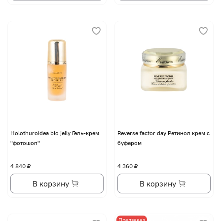
Holothuroidea bio jelly Гель-крем
Reverse factor day Ретинол крем с
"фотошоп"
буфером
4 840 ₽
4 360 ₽
В корзину
В корзину
Предзаказ