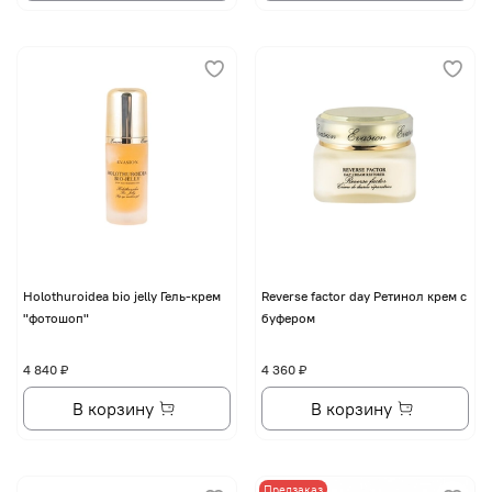
Holothuroidea bio jelly Гель-крем
Reverse factor day Ретинол крем с
"фотошоп"
буфером
4 840 ₽
4 360 ₽
В корзину
В корзину
Предзаказ