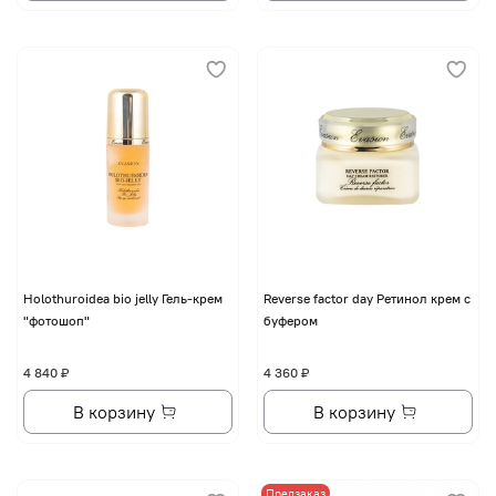
Holothuroidea bio jelly Гель-крем
Reverse factor day Ретинол крем с
"фотошоп"
буфером
4 840 ₽
4 360 ₽
В корзину
В корзину
Предзаказ