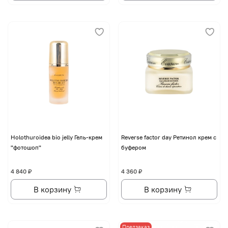
Holothuroidea bio jelly Гель-крем
Reverse factor day Ретинол крем с
"фотошоп"
буфером
4 840 ₽
4 360 ₽
В корзину
В корзину
Предзаказ