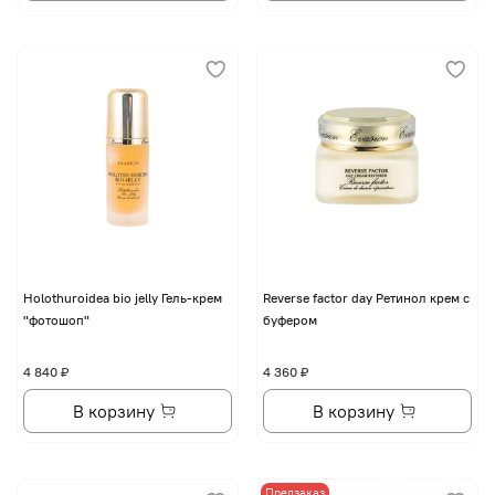
Holothuroidea bio jelly Гель-крем
Reverse factor day Ретинол крем с
"фотошоп"
буфером
4 840 ₽
4 360 ₽
В корзину
В корзину
Предзаказ