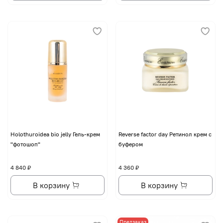
Holothuroidea bio jelly Гель-крем
Reverse factor day Ретинол крем с
"фотошоп"
буфером
4 840 ₽
4 360 ₽
В корзину
В корзину
Предзаказ