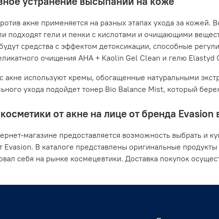
ное устранение высыпаний на коже
ротив акне применяется на разных этапах ухода за кожей. В
ли подходят гели и пенки с кислотами и очищающими вещес
будут средства с эффектом детоксикации, способные регули
ликатного очищения AHA + Kaolin Gel Clean и гелю Elastyd Cl
с акне используют кремы, обогащенные натуральными экстр
ьного ухода подойдет тонер Bio Balance Mist, который бер
косметики от акне на лице от бренда Evasion
ернет-магазине предоставляется возможность выбрать и ку
т Evasion. В каталоге представлены оригинальные продукты
вал себя на рынке космецевтики. Доставка покупок осущес