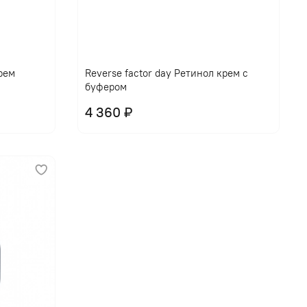
крем
Reverse factor day Ретинол крем с
буфером
4 360 ₽