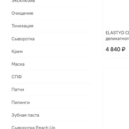
Эксклюзив
Очищение
Тонизация
ELASTYD CL
Сыворотка
деликатног
4 840 ₽
Крем
Маска
СПФ
Патчи
Пилинги
Зубная паста
Сыворотка Peach Up