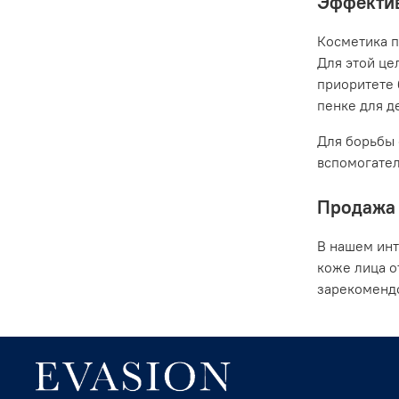
Эффектив
Косметика п
Для этой це
приоритете 
пенке для де
Для борьбы 
вспомогател
Продажа 
В нашем инт
коже лица о
зарекомендо