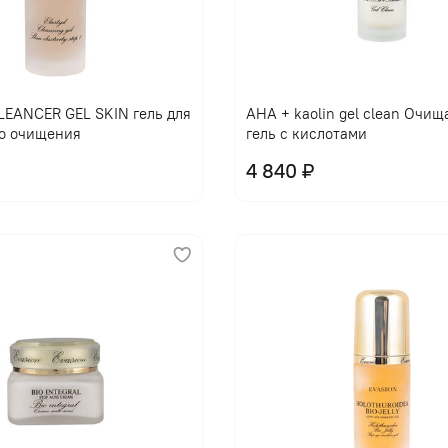
EANCER GEL SKIN гель для
AHA + kaolin gel clean Очи
о очищения
гель с кислотами
4 840 ₽
В корзину
В корзину