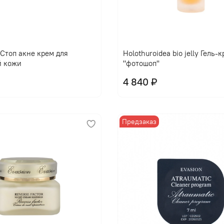
l Стоп акне крем для
Holothuroidea bio jelly Гель-
й кожи
"фотошоп"
4 840 ₽
Предзаказ
В корзину