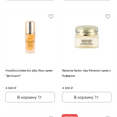
Holothuroidea bio jelly Гель-крем
Reverse factor day Ретинол крем с
"фотошоп"
буфером
4 840 ₽
4 360 ₽
В корзину
В корзину
Предзаказ