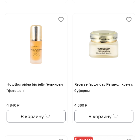
Holothuroidea bio jelly Гель-крем
Reverse factor day Ретинол крем с
"фотошоп"
буфером
4 840 ₽
4 360 ₽
В корзину
В корзину
Предзаказ