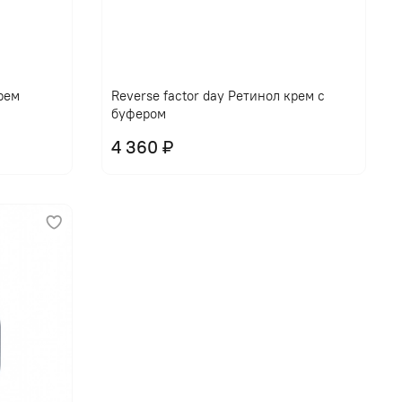
крем
Reverse factor day Ретинол крем с
буфером
4 360 ₽