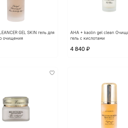
EANCER GEL SKIN гель для
AHA + kaolin gel clean Очи
о очищения
гель с кислотами
4 840 ₽
В корзину
В корзину