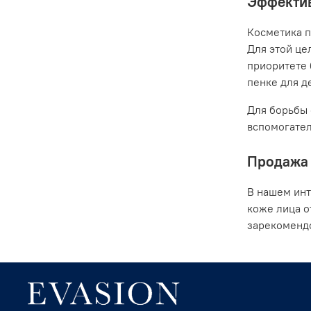
Эффектив
Косметика п
Для этой це
приоритете 
пенке для де
Для борьбы 
вспомогател
Продажа 
В нашем инт
коже лица о
зарекомендо