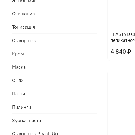
Эксклюзив
Очищение
Тонизация
ELASTYD CL
Сыворотка
деликатног
4 840 ₽
Крем
Маска
СПФ
Патчи
Пилинги
Зубная паста
Сыворотка Peach Up