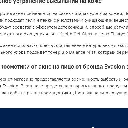
ное устранение высыпаний на коже
ротив акне применяется на разных этапах ухода за кожей. В
ли подходят гели и пенки с кислотами и очищающими вещес
будут средства с эффектом детоксикации, способные регули
ликатного очищения AHA + Kaolin Gel Clean и гелю Elastyd Cl
с акне используют кремы, обогащенные натуральными экстр
ьного ухода подойдет тонер Bio Balance Mist, который бер
косметики от акне на лице от бренда Evasion
ернет-магазине предоставляется возможность выбрать и ку
т Evasion. В каталоге представлены оригинальные продукты
вал себя на рынке космецевтики. Доставка покупок осущес