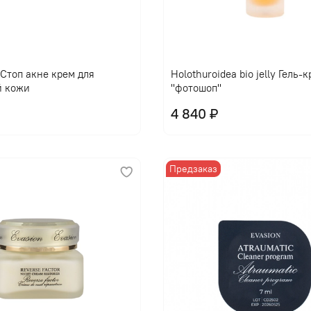
l Стоп акне крем для
Holothuroidea bio jelly Гель-
й кожи
"фотошоп"
4 840 ₽
Предзаказ
В корзину