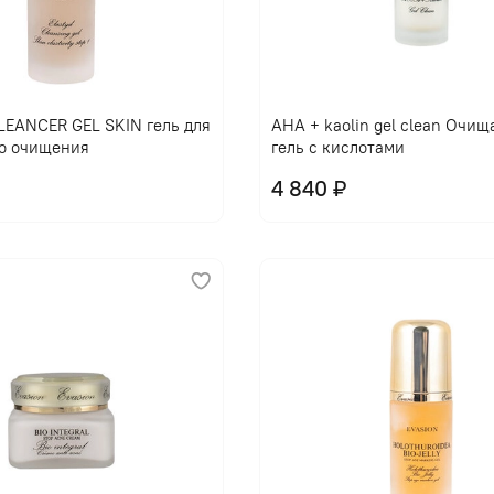
EANCER GEL SKIN гель для
AHA + kaolin gel clean Очи
о очищения
гель с кислотами
4 840 ₽
В корзину
В корзину