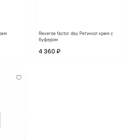
крем
Reverse factor day Ретинол крем с
буфером
4 360 ₽