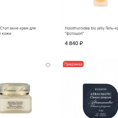
l Стоп акне крем для
Holothuroidea bio jelly Гель-
й кожи
"фотошоп"
4 840 ₽
Предзаказ
В корзину