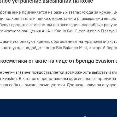
ное устранение высыпаний на коже
ротив акне применяется на разных этапах ухода за кожей. В
ли подходят гели и пенки с кислотами и очищающими вещес
будут средства с эффектом детоксикации, способные регули
ликатного очищения AHA + Kaolin Gel Clean и гелю Elastyd Cl
с акне используют кремы, обогащенные натуральными экстр
ьного ухода подойдет тонер Bio Balance Mist, который бер
косметики от акне на лице от бренда Evasion 
ернет-магазине предоставляется возможность выбрать и ку
т Evasion. В каталоге представлены оригинальные продукты
вал себя на рынке космецевтики. Доставка покупок осущест