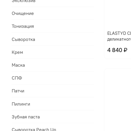
Эксклюзив
Очищение
Тонизация
ELASTYD CL
Сыворотка
деликатног
4 840 ₽
Крем
Маска
СПФ
Патчи
Пилинги
Зубная паста
Сыворотка Peach Up