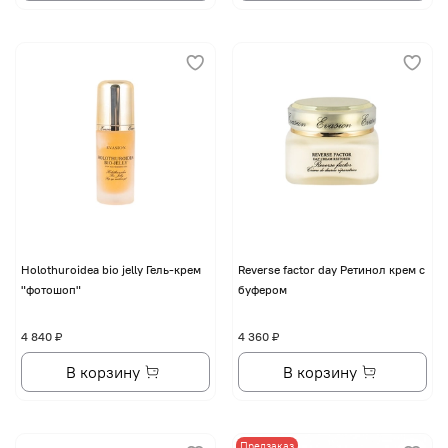
Holothuroidea bio jelly Гель-крем
Reverse factor day Ретинол крем с
"фотошоп"
буфером
4 840 ₽
4 360 ₽
В корзину
В корзину
Предзаказ