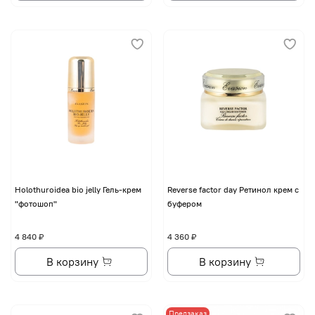
Holothuroidea bio jelly Гель-крем
Reverse factor day Ретинол крем с
"фотошоп"
буфером
4 840 ₽
4 360 ₽
В корзину
В корзину
Предзаказ