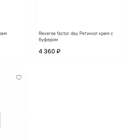
крем
Reverse factor day Ретинол крем с
буфером
4 360 ₽