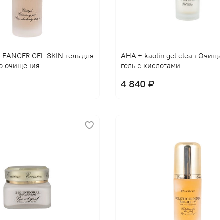
EANCER GEL SKIN гель для
AHA + kaolin gel clean Очи
о очищения
гель с кислотами
4 840 ₽
В корзину
В корзину