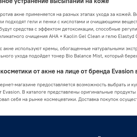
ное устранение высыпаний на коже
ротив акне применяется на разных этапах ухода за кожей. В
ли подходят гели и пенки с кислотами и очищающими вещес
будут средства с эффектом детоксикации, способные регули
ликатного очищения AHA + Kaolin Gel Clean и гелю Elastyd Cl
с акне используют кремы, обогащенные натуральными экстр
ьного ухода подойдет тонер Bio Balance Mist, который бер
косметики от акне на лице от бренда Evasion 
ернет-магазине предоставляется возможность выбрать и ку
т Evasion. В каталоге представлены оригинальные продукты
вал себя на рынке космецевтики. Доставка покупок осущес