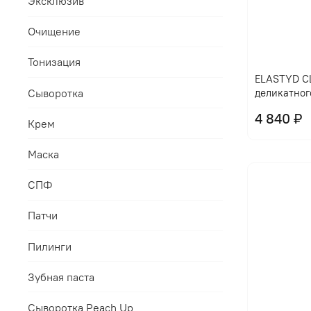
Эксклюзив
Очищение
Тонизация
ELASTYD CL
Сыворотка
деликатног
4 840 ₽
Крем
Маска
СПФ
Патчи
Пилинги
Зубная паста
Сыворотка Peach Up