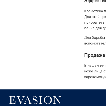
Эффектив
Косметика п
Для этой це
приоритете 
пенке для де
Для борьбы 
вспомогател
Продажа 
В нашем инт
коже лица о
зарекомендо