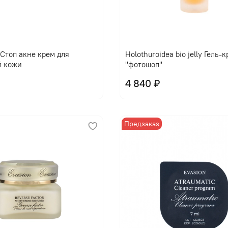
l Стоп акне крем для
Holothuroidea bio jelly Гель-
й кожи
"фотошоп"
4 840 ₽
Предзаказ
В корзину