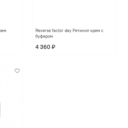
крем
Reverse factor day Ретинол крем с
буфером
4 360 ₽