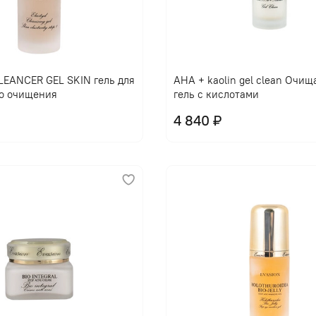
EANCER GEL SKIN гель для
AHA + kaolin gel clean Очи
о очищения
гель с кислотами
4 840 ₽
В корзину
В корзину