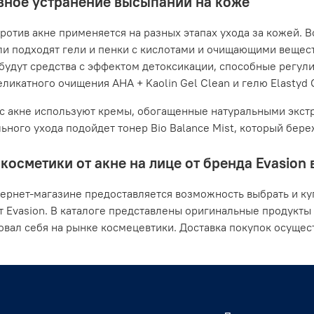
ное устранение высыпаний на коже
ротив акне применяется на разных этапах ухода за кожей. В
ли подходят гели и пенки с кислотами и очищающими вещес
будут средства с эффектом детоксикации, способные регули
ликатного очищения AHA + Kaolin Gel Clean и гелю Elastyd Cl
с акне используют кремы, обогащенные натуральными экстр
ьного ухода подойдет тонер Bio Balance Mist, который бер
косметики от акне на лице от бренда Evasion 
ернет-магазине предоставляется возможность выбрать и ку
т Evasion. В каталоге представлены оригинальные продукты
вал себя на рынке космецевтики. Доставка покупок осущес