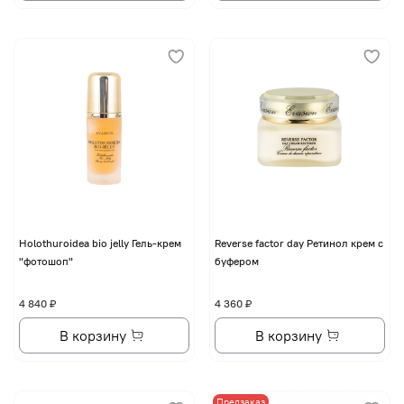
Holothuroidea bio jelly Гель-крем
Reverse factor day Ретинол крем с
"фотошоп"
буфером
4 840 ₽
4 360 ₽
В корзину
В корзину
Предзаказ