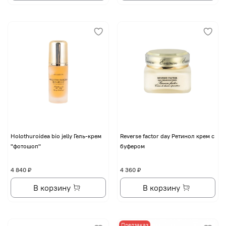
Holothuroidea bio jelly Гель-крем
Reverse factor day Ретинол крем с
"фотошоп"
буфером
4 840 ₽
4 360 ₽
В корзину
В корзину
Предзаказ