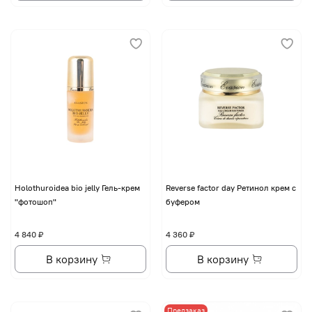
Holothuroidea bio jelly Гель-крем
Reverse factor day Ретинол крем с
"фотошоп"
буфером
4 840 ₽
4 360 ₽
В корзину
В корзину
Предзаказ