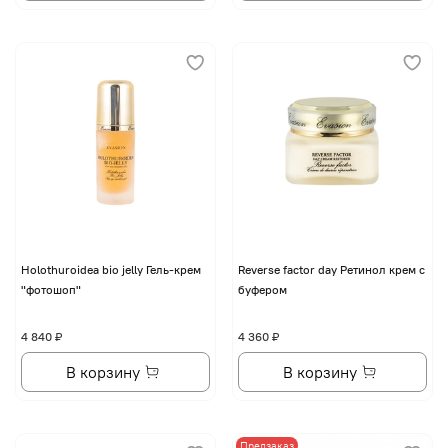
Holothuroidea bio jelly Гель-крем
Reverse factor day Ретинол крем с
"фотошоп"
буфером
4 840 ₽
4 360 ₽
В корзину
В корзину
Предзаказ