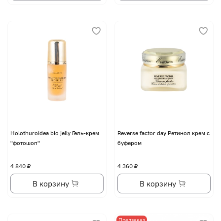
Holothuroidea bio jelly Гель-крем
Reverse factor day Ретинол крем с
"фотошоп"
буфером
4 840 ₽
4 360 ₽
В корзину
В корзину
Предзаказ