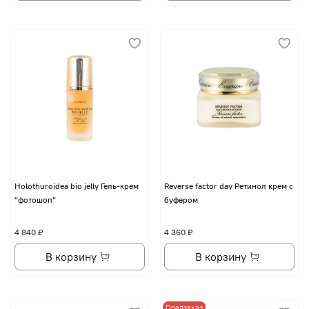
Holothuroidea bio jelly Гель-крем
Reverse factor day Ретинол крем с
"фотошоп"
буфером
4 840 ₽
4 360 ₽
В корзину
В корзину
Предзаказ