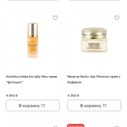
Holothuroidea bio jelly Гель-крем
Reverse factor day Ретинол крем с
"фотошоп"
буфером
4 840 ₽
4 360 ₽
В корзину
В корзину
Предзаказ