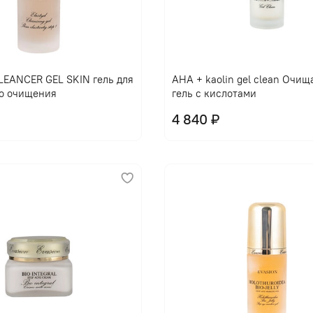
EANCER GEL SKIN гель для
AHA + kaolin gel clean Очи
о очищения
гель с кислотами
4 840 ₽
В корзину
В корзину