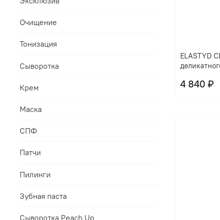
Эксклюзив
Очищение
Тонизация
ELASTYD CL
Сыворотка
деликатног
4 840 ₽
Крем
Маска
СПФ
Патчи
Пилинги
Зубная паста
Сыворотка Peach Up