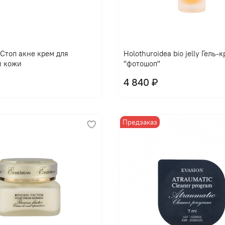
l Стоп акне крем для
Holothuroidea bio jelly Гель-
й кожи
"фотошоп"
4 840 ₽
Предзаказ
В корзину