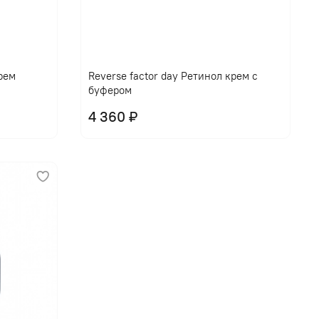
крем
Reverse factor day Ретинол крем с
буфером
4 360 ₽