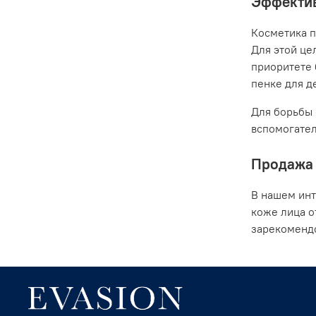
Эффектив
Косметика п
Для этой це
приоритете 
пенке для де
Для борьбы 
вспомогател
Продажа 
В нашем инт
коже лица о
зарекомендо