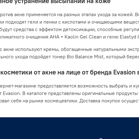
ное устранение высыпаний на коже
ротив акне применяется на разных этапах ухода за кожей. В
ли подходят гели и пенки с кислотами и очищающими вещес
будут средства с эффектом детоксикации, способные регули
ликатного очищения AHA + Kaolin Gel Clean и гелю Elastyd Cl
с акне используют кремы, обогащенные натуральными экстр
ьного ухода подойдет тонер Bio Balance Mist, который бер
косметики от акне на лице от бренда Evasion 
ернет-магазине предоставляется возможность выбрать и ку
т Evasion. В каталоге представлены оригинальные продукты
вал себя на рынке космецевтики. Доставка покупок осущест