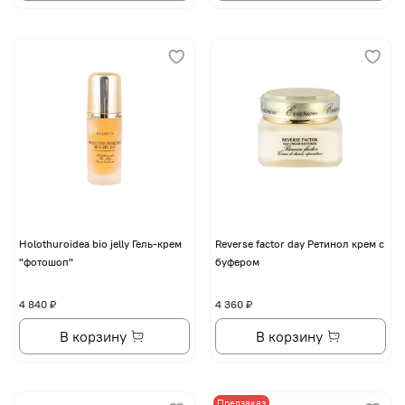
Holothuroidea bio jelly Гель-крем
Reverse factor day Ретинол крем с
"фотошоп"
буфером
4 840 ₽
4 360 ₽
В корзину
В корзину
Предзаказ