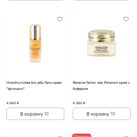
Holothuroidea bio jelly Гель-крем
Reverse factor day Ретинол крем с
"фотошоп"
буфером
4 840 ₽
4 360 ₽
В корзину
В корзину
Предзаказ