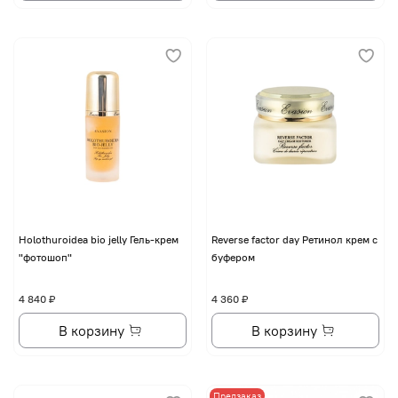
Holothuroidea bio jelly Гель-крем
Reverse factor day Ретинол крем с
"фотошоп"
буфером
4 840 ₽
4 360 ₽
В корзину
В корзину
Предзаказ