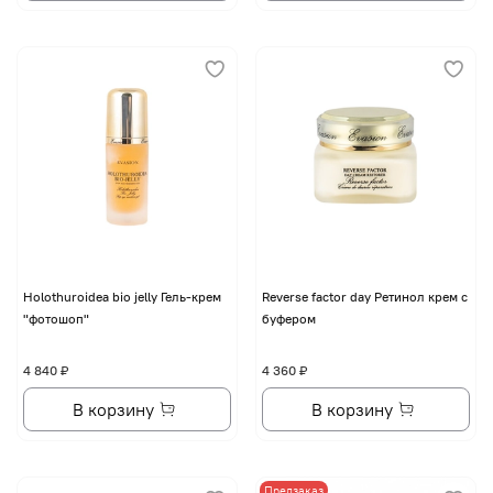
Holothuroidea bio jelly Гель-крем
Reverse factor day Ретинол крем с
"фотошоп"
буфером
4 840 ₽
4 360 ₽
В корзину
В корзину
Предзаказ