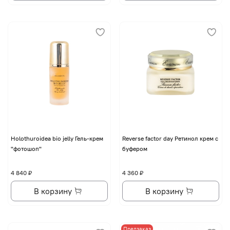
Holothuroidea bio jelly Гель-крем
Reverse factor day Ретинол крем с
"фотошоп"
буфером
4 840 ₽
4 360 ₽
В корзину
В корзину
Предзаказ