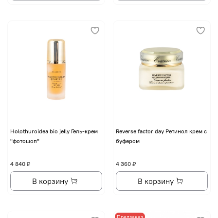
Holothuroidea bio jelly Гель-крем
Reverse factor day Ретинол крем с
"фотошоп"
буфером
4 840 ₽
4 360 ₽
В корзину
В корзину
Предзаказ