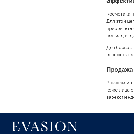
Эффектив
Косметика п
Для этой це
приоритете 
пенке для де
Для борьбы 
вспомогател
Продажа 
В нашем инт
коже лица о
зарекомендо