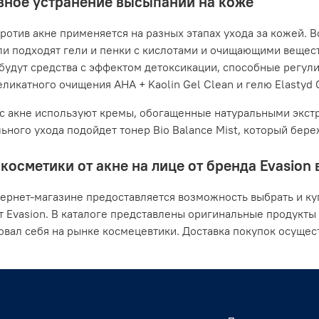
ное устранение высыпаний на коже
ротив акне применяется на разных этапах ухода за кожей. В
ли подходят гели и пенки с кислотами и очищающими вещес
будут средства с эффектом детоксикации, способные регули
ликатного очищения AHA + Kaolin Gel Clean и гелю Elastyd Cl
с акне используют кремы, обогащенные натуральными экстр
ьного ухода подойдет тонер Bio Balance Mist, который бер
косметики от акне на лице от бренда Evasion 
ернет-магазине предоставляется возможность выбрать и ку
т Evasion. В каталоге представлены оригинальные продукты
вал себя на рынке космецевтики. Доставка покупок осущест