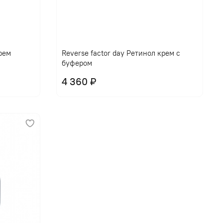
крем
Reverse factor day Ретинол крем с
буфером
4 360 ₽