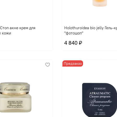
l Стоп акне крем для
Holothuroidea bio jelly Гель-
й кожи
"фотошоп"
4 840 ₽
Предзаказ
В корзину