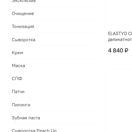
Эксклюзив
Очищение
Тонизация
ELASTYD CL
Сыворотка
деликатног
4 840 ₽
Крем
Маска
СПФ
Патчи
Пилинги
Зубная паста
Сыворотка Peach Up