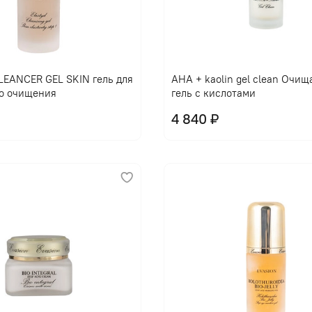
EANCER GEL SKIN гель для
AHA + kaolin gel clean Очи
о очищения
гель с кислотами
4 840 ₽
В корзину
В корзину