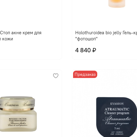
l Стоп акне крем для
Holothuroidea bio jelly Гель-
й кожи
"фотошоп"
4 840 ₽
Предзаказ
В корзину