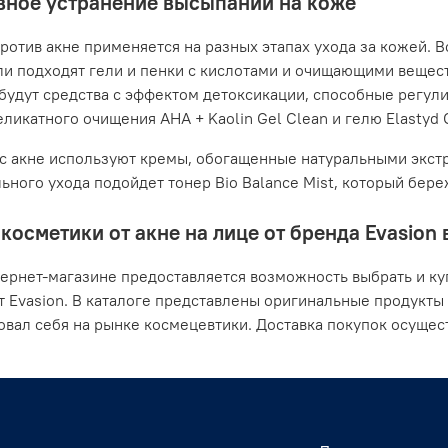
ное устранение высыпаний на коже
ротив акне применяется на разных этапах ухода за кожей. В
ли подходят гели и пенки с кислотами и очищающими вещес
будут средства с эффектом детоксикации, способные регули
ликатного очищения AHA + Kaolin Gel Clean и гелю Elastyd Cl
с акне используют кремы, обогащенные натуральными экстр
ьного ухода подойдет тонер Bio Balance Mist, который бер
косметики от акне на лице от бренда Evasion 
ернет-магазине предоставляется возможность выбрать и ку
т Evasion. В каталоге представлены оригинальные продукты
вал себя на рынке космецевтики. Доставка покупок осущест