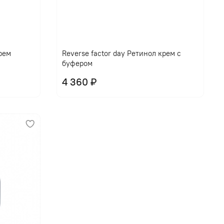
крем
Reverse factor day Ретинол крем с
буфером
4 360 ₽