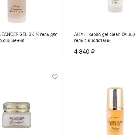
EANCER GEL SKIN гель для
AHA + kaolin gel clean Очи
о очищения
гель с кислотами
4 840 ₽
В корзину
В корзину