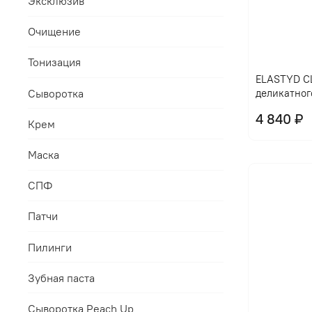
Эксклюзив
Очищение
Тонизация
ELASTYD CL
Сыворотка
деликатног
4 840 ₽
Крем
Маска
СПФ
Патчи
Пилинги
Зубная паста
Сыворотка Peach Up