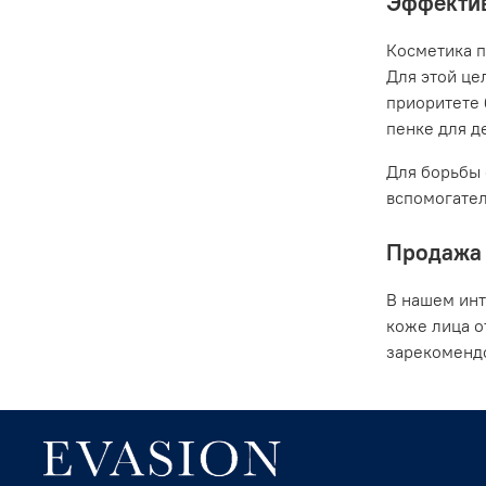
Эффектив
Косметика п
Для этой це
приоритете 
пенке для де
Для борьбы 
вспомогател
Продажа 
В нашем инт
коже лица о
зарекомендо