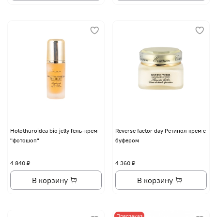
Holothuroidea bio jelly Гель-крем
Reverse factor day Ретинол крем с
"фотошоп"
буфером
4 840 ₽
4 360 ₽
В корзину
В корзину
Предзаказ