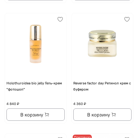
Holothuroidea bio jelly Гель-крем
Reverse factor day Ретинол крем с
"фотошоп"
буфером
4 840 ₽
4 360 ₽
В корзину
В корзину
Предзаказ