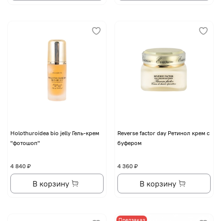
Holothuroidea bio jelly Гель-крем
Reverse factor day Ретинол крем с
"фотошоп"
буфером
4 840 ₽
4 360 ₽
В корзину
В корзину
Предзаказ