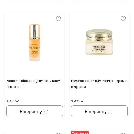
Holothuroidea bio jelly Гель-крем
Reverse factor day Ретинол крем с
"фотошоп"
буфером
4 840 ₽
4 360 ₽
В корзину
В корзину
Предзаказ