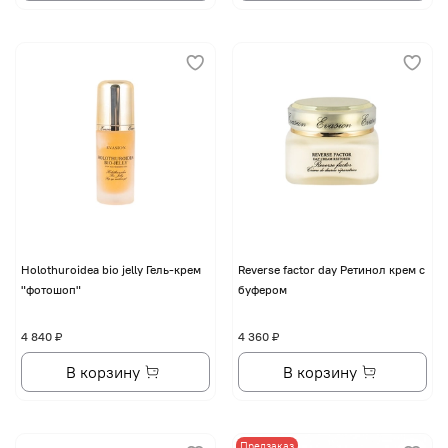
Holothuroidea bio jelly Гель-крем
Reverse factor day Ретинол крем с
"фотошоп"
буфером
4 840 ₽
4 360 ₽
В корзину
В корзину
Предзаказ