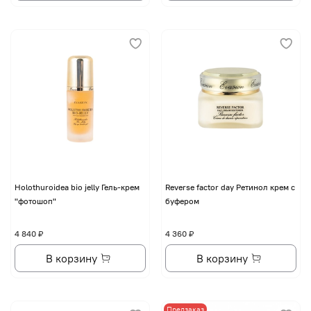
Holothuroidea bio jelly Гель-крем
Reverse factor day Ретинол крем с
"фотошоп"
буфером
4 840 ₽
4 360 ₽
В корзину
В корзину
Предзаказ